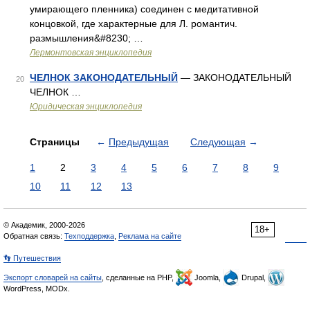
умирающего пленника) соединен с медитативной
концовкой, где характерные для Л. романтич.
размышления&#8230; …
Лермонтовская энциклопедия
ЧЕЛНОК ЗАКОНОДАТЕЛЬНЫЙ
— ЗАКОНОДАТЕЛЬНЫЙ
20
ЧЕЛНОК …
Юридическая энциклопедия
Страницы
←
Предыдущая
Следующая
→
1
2
3
4
5
6
7
8
9
10
11
12
13
© Академик, 2000-2026
18+
Обратная связь:
Техподдержка
,
Реклама на сайте
👣 Путешествия
Экспорт словарей на сайты
, сделанные на PHP,
Joomla,
Drupal,
WordPress, MODx.