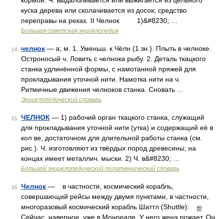
кормой. Ч. выдалбливается или выжигается из цельного
куска дерева или сколачивается из досок; средство
переправы на реках. II Челнок 1)&#8230; …
Большая советская энциклопедия
челнок
— а; м. 1. Уменьш. к Чёлн (1 зн.). Плыть в челноке.
14
Остроносый ч. Ловить с челнока рыбу. 2. Деталь ткацкого
станка удлинённой формы, с намотанной пряжей для
прокладывания уточной нити. Намотка нити на ч.
Ритмичные движения челноков станка. Сновать …
Энциклопедический словарь
ЧЕЛНОК
— 1) рабочий орган ткацкого станка, служащий
15
для прокладывания уточной нити (утка) и содержащий её в
кол ве, достаточном для длительной работы станка (см.
рис.). Ч. изготовляют из твёрдых пород древесины; на
концах имеет металлич. мыски. 2) Ч. в&#8230; …
Большой энциклопедический политехнический словарь
Челнок
— в частности, космический корабль,
16
совершающий рейсы между двумя пунктами, в частности,
многоразовый космический корабль Шаттл (Shuttle): ஐ
Сейчас, наверное, уже в Монреале. У него жена рожает. Он