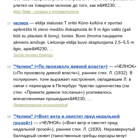
улетел на товарном челноке до того, как я&#8230; …
Мир Лема - словарь и путеводитель
челнок
— eldija statusas T sritis Kūno kultūra ir sportas
17
apibrėžtis Iš vieno medžio išskaptuota iki 9 m ilgio valtis (gali
būti su plautais iš šonų); luotas. Buvo žinoma naujajame
akmens amžiuje. Lietuvoje eldija buvo skaptuojama 2,5–5,5 m
ilgio, apie&#8230; …
Sporto terminų žodynas
"Челнок" («По произволу дивной власти»)
— «ЧЕЛНОК»
18
(«По произволу дивной власти»), раннее стих. Л. (1832). В
полуиронич. тоне выражает настроения, овладевшие Л. в
связи с переездом в Петербург. Чувство одиночества (см.
стих. «Примите дивное посланье») усиливалось
впечатлениями прошедших&#8230; …
Лермонтовская энциклопедия
"Челнок" («Воет ветр и свистит пред недальной
19
грозой»)
— «ЧЕЛНОК» («Воет ветр и свистит пред
недальной грозой»), раннее стих. Л. (1830). Неразвернутый
балладный сюжет (таинственные гребцы корсары везут