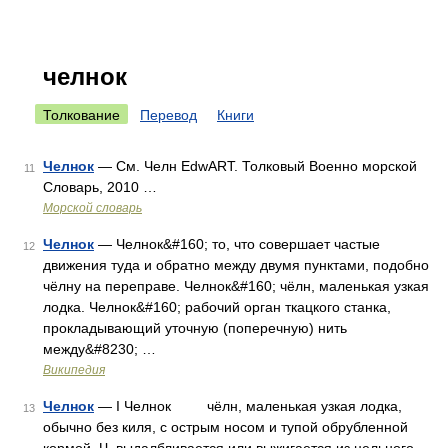
челнок
Толкование
Перевод
Книги
Челнок
— См. Челн EdwART. Толковый Военно морской
11
Словарь, 2010 …
Морской словарь
Челнок
— Челнок&#160; то, что совершает частые
12
движения туда и обратно между двумя пунктами, подобно
чёлну на переправе. Челнок&#160; чёлн, маленькая узкая
лодка. Челнок&#160; рабочий орган ткацкого станка,
прокладывающий уточную (поперечную) нить
между&#8230; …
Википедия
Челнок
— I Челнок чёлн, маленькая узкая лодка,
13
обычно без киля, с острым носом и тупой обрубленной